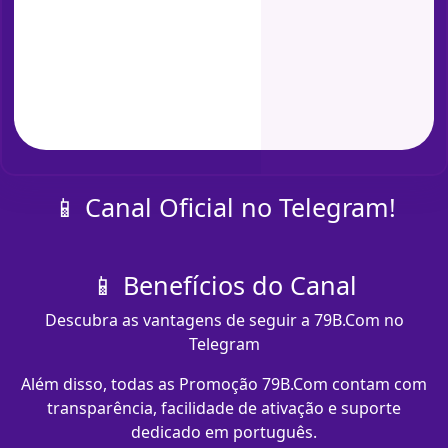
📱 Canal Oficial no Telegram!
📱 Benefícios do Canal
Descubra as vantagens de seguir a 79B.Com no
Telegram
Além disso, todas as Promoção 79B.Com contam com
transparência, facilidade de ativação e suporte
dedicado em português.