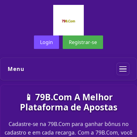
Login
Registrar-se
Menu
📱 79B.Com A Melhor
Plataforma de Apostas
Cadastre-se na 79B.Com para ganhar bônus no
cadastro e em cada recarga. Com a 79B.Com, você