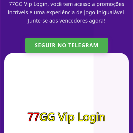
77GG Vip Login, você tem acesso a promoções
incríveis e uma experiência de jogo inigualável.
Junte-se aos vencedores agora!
SEGUIR NO TELEGRAM