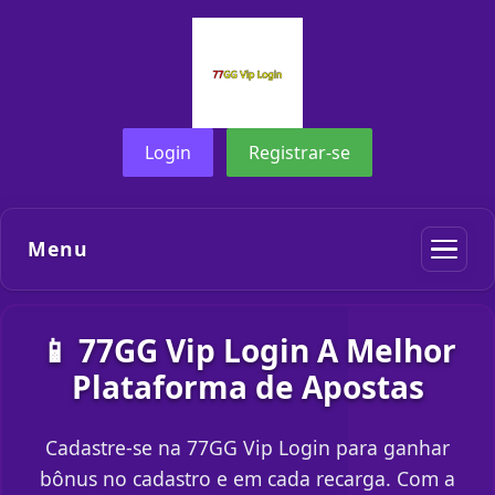
Login
Registrar-se
Menu
📱 77GG Vip Login A Melhor
Plataforma de Apostas
Cadastre-se na 77GG Vip Login para ganhar
bônus no cadastro e em cada recarga. Com a