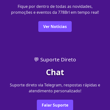
Fique por dentro de todas as novidades,
promoções e eventos da 778Brl em tempo real!
Ver Notícias
💬 Suporte Direto
Chat
Suporte direto via Telegram, respostas rápidas e
atendimento personalizado!
Falar Suporte