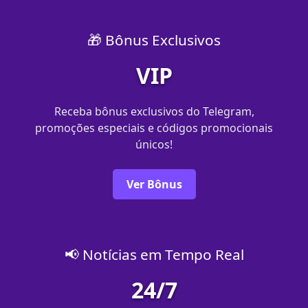
🎁 Bônus Exclusivos
VIP
Receba bônus exclusivos do Telegram,
promoções especiais e códigos promocionais
únicos!
Ver Bônus
📢 Notícias em Tempo Real
24/7