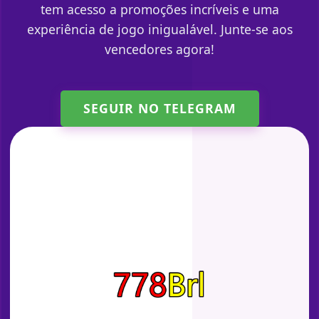
tem acesso a promoções incríveis e uma
experiência de jogo inigualável. Junte-se aos
vencedores agora!
SEGUIR NO TELEGRAM