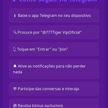
📱 Baixe o app Telegram no seu dispositivo
🔍 Procure por "@777Tiger VipOficial"
👆 Toque em "Entrar" ou "Join"
🔔 Ative as notificações para não perder
nada
💬 Participe das conversas e interaja
🎁 Receba bônus exclusivos