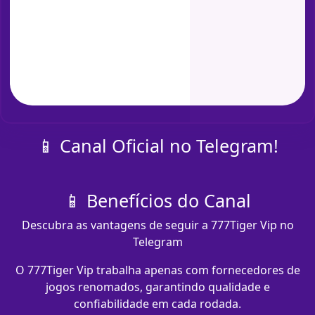
📱 Canal Oficial no Telegram!
📱 Benefícios do Canal
Descubra as vantagens de seguir a 777Tiger Vip no
Telegram
O 777Tiger Vip trabalha apenas com fornecedores de
jogos renomados, garantindo qualidade e
confiabilidade em cada rodada.