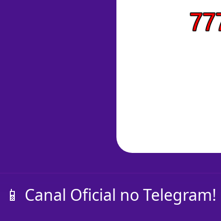
📱 Canal Oficial no Telegram!