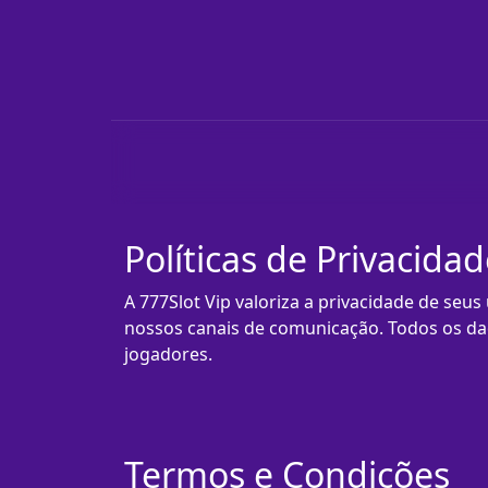
Políticas de Privacida
A 777Slot Vip valoriza a privacidade de se
nossos canais de comunicação. Todos os dad
jogadores.
Termos e Condições