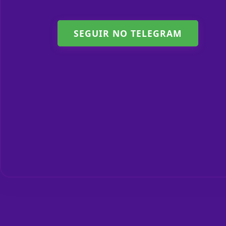
SEGUIR NO TELEGRAM