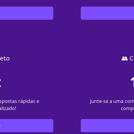
reto
👥 
t
espostas rápidas e
Junte-se a uma com
lizado!
compa
e