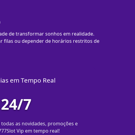
m
idade de transformar sonhos em realidade.
r filas ou depender de horários restritos de
cias em Tempo Real
24/7
e todas as novidades, promoções e
777Slot Vip em tempo real!