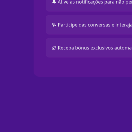
🔔 Ative as notificações para não p
💬 Participe das conversas e interaj
🎁 Receba bônus exclusivos autom