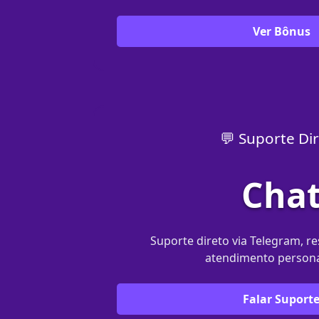
Ver Bônus
💬 Suporte Di
Cha
Suporte direto via Telegram, r
atendimento persona
Falar Suport