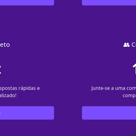
reto
👥 
t
espostas rápidas e
Junte-se a uma com
lizado!
compa
e