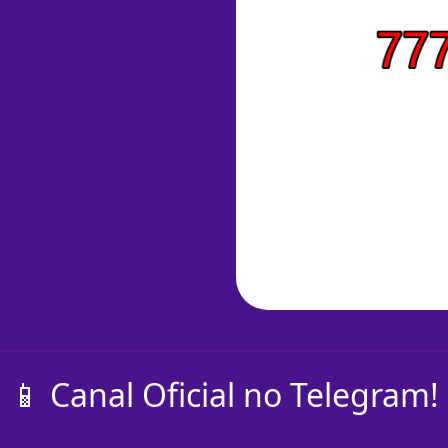
📱 Canal Oficial no Telegram!