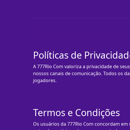
Políticas de Privacida
A 777Rio Com valoriza a privacidade de seu
nossos canais de comunicação. Todos os dad
jogadores.
Termos e Condições
Os usuários da 777Rio Com concordam em re