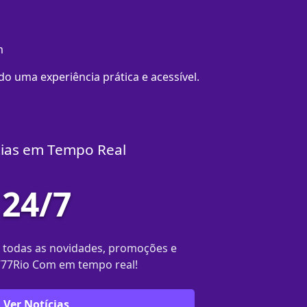
m
o uma experiência prática e acessível.
cias em Tempo Real
24/7
e todas as novidades, promoções e
777Rio Com em tempo real!
Ver Notícias