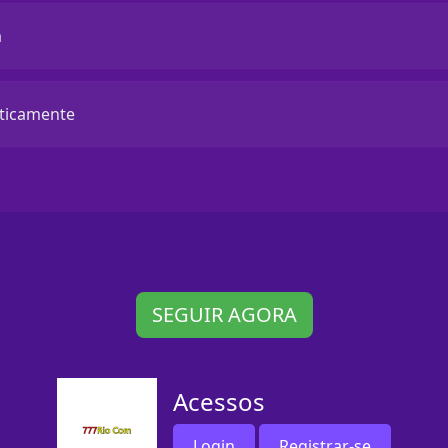
a
aticamente
SEGUIR AGORA
Acessos
Login
Registrar-se