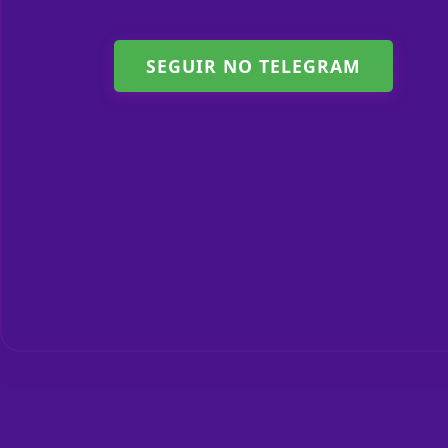
SEGUIR NO TELEGRAM