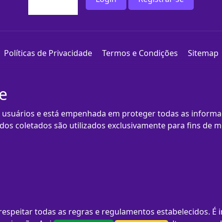
Políticas de Privacidade
Termos e Condições
Sitemap
de
s usuários e está empenhada em proteger todas as informa
os coletados são utilizados exclusivamente para fins de m
speitar todas as regras e regulamentos estabelecidos. É i