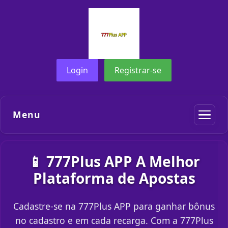
Login
Registrar-se
Menu
📱 777Plus APP A Melhor
Plataforma de Apostas
Cadastre-se na 777Plus APP para ganhar bônus
no cadastro e em cada recarga. Com a 777Plus