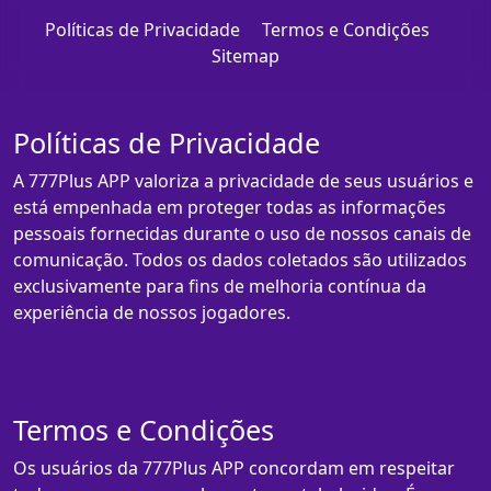
Políticas de Privacidade
Termos e Condições
Sitemap
Políticas de Privacidade
A 777Plus APP valoriza a privacidade de seus usuários e
está empenhada em proteger todas as informações
pessoais fornecidas durante o uso de nossos canais de
comunicação. Todos os dados coletados são utilizados
exclusivamente para fins de melhoria contínua da
experiência de nossos jogadores.
Termos e Condições
Os usuários da 777Plus APP concordam em respeitar