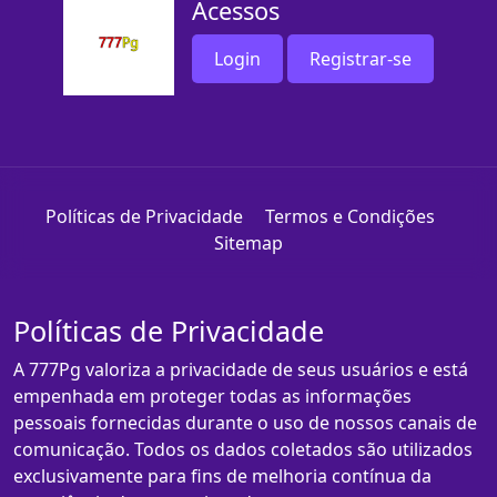
Acessos
Login
Registrar-se
Políticas de Privacidade
Termos e Condições
Sitemap
Políticas de Privacidade
A 777Pg valoriza a privacidade de seus usuários e está
empenhada em proteger todas as informações
pessoais fornecidas durante o uso de nossos canais de
comunicação. Todos os dados coletados são utilizados
exclusivamente para fins de melhoria contínua da