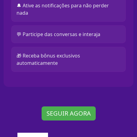
🔔 Ative as notificações para não perder
nada
💬 Participe das conversas e interaja
🎁 Receba bônus exclusivos
automaticamente
SEGUIR AGORA