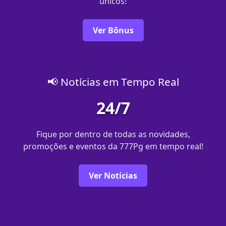
únicos!
Ver Bônus
📢 Notícias em Tempo Real
24/7
Fique por dentro de todas as novidades,
promoções e eventos da 777Pg em tempo real!
Ver Notícias