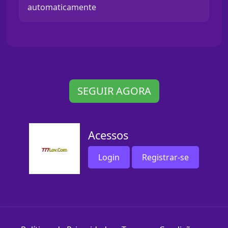
automaticamente
SEGUIR AGORA
Acessos
Login
Registrar-se