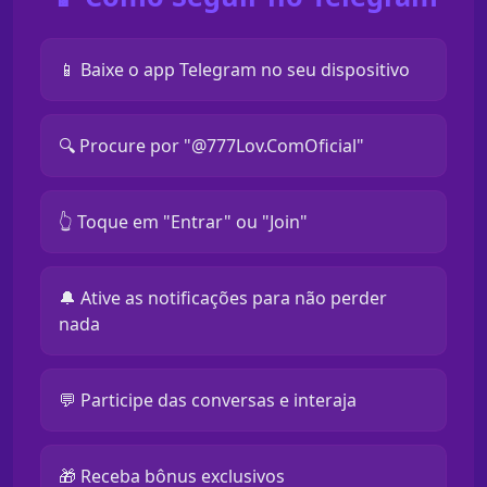
📱 Baixe o app Telegram no seu dispositivo
🔍 Procure por "@777Lov.ComOficial"
👆 Toque em "Entrar" ou "Join"
🔔 Ative as notificações para não perder
nada
💬 Participe das conversas e interaja
🎁 Receba bônus exclusivos