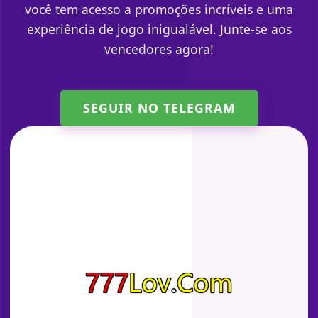
você tem acesso a promoções incríveis e uma
experiência de jogo inigualável. Junte-se aos
vencedores agora!
SEGUIR NO TELEGRAM