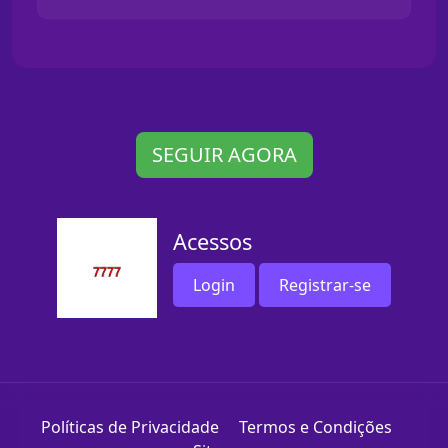
SEGUIR AGORA
Acessos
Login
Registrar-se
Políticas de Privacidade
Termos e Condições