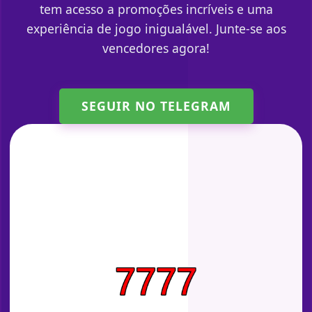
tem acesso a promoções incríveis e uma
experiência de jogo inigualável. Junte-se aos
vencedores agora!
SEGUIR NO TELEGRAM