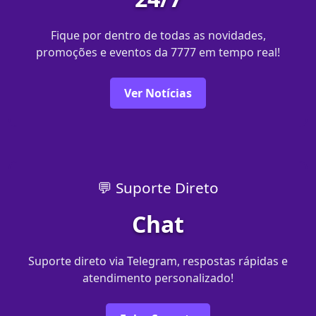
Fique por dentro de todas as novidades,
promoções e eventos da 7777 em tempo real!
Ver Notícias
💬 Suporte Direto
Chat
Suporte direto via Telegram, respostas rápidas e
atendimento personalizado!