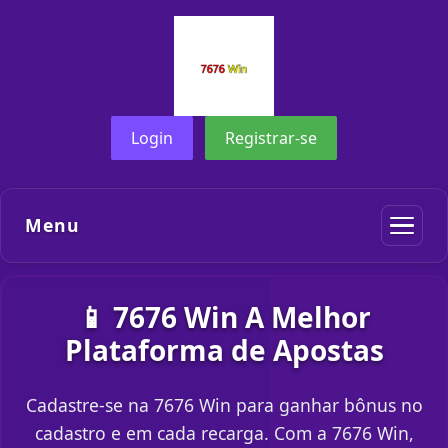
Login
Registrar-se
Menu
📱 7676 Win A Melhor
Plataforma de Apostas
Cadastre-se na 7676 Win para ganhar bônus no
cadastro e em cada recarga. Com a 7676 Win,