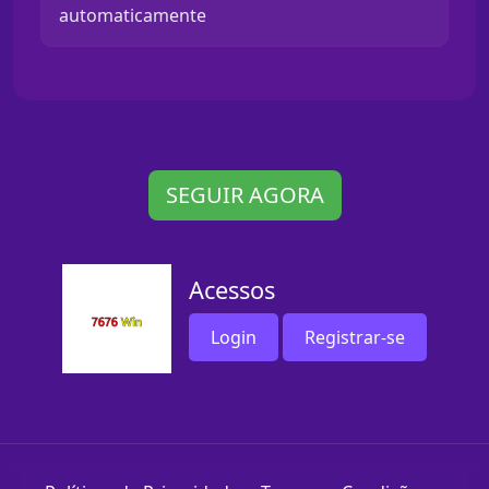
automaticamente
SEGUIR AGORA
Acessos
Login
Registrar-se