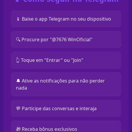
📱 Baixe o app Telegram no seu dispositivo
🔍 Procure por "@7676 WinOficial"
👆 Toque em "Entrar" ou "Join"
🔔 Ative as notificações para não perder
nada
💬 Participe das conversas e interaja
🎁 Receba bônus exclusivos