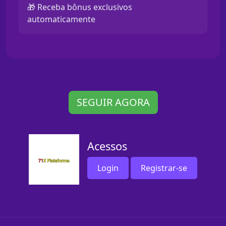
🎁 Receba bônus exclusivos
automaticamente
SEGUIR AGORA
Acessos
Login
Registrar-se