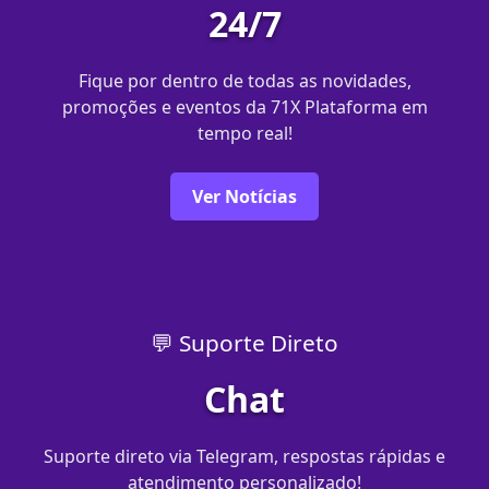
24/7
Fique por dentro de todas as novidades,
promoções e eventos da 71X Plataforma em
tempo real!
Ver Notícias
💬 Suporte Direto
Chat
Suporte direto via Telegram, respostas rápidas e
atendimento personalizado!