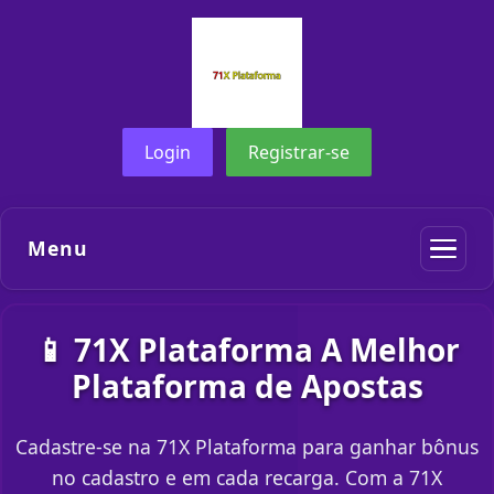
Login
Registrar-se
Menu
📱 71X Plataforma A Melhor
Plataforma de Apostas
Cadastre-se na 71X Plataforma para ganhar bônus
no cadastro e em cada recarga. Com a 71X