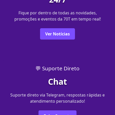
Fique por dentro de todas as novidades,
promoções e eventos da 70T em tempo real!
Ver Notícias
💬 Suporte Direto
Chat
Suporte direto via Telegram, respostas rápidas e
atendimento personalizado!