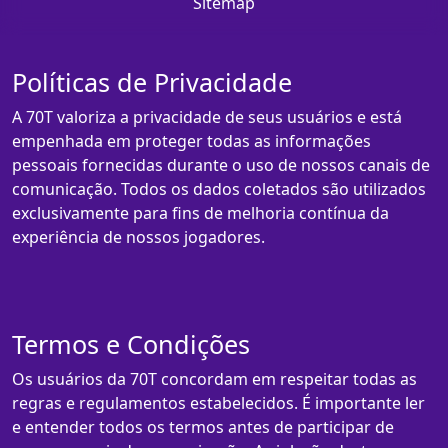
Sitemap
Políticas de Privacidade
A 70T valoriza a privacidade de seus usuários e está
empenhada em proteger todas as informações
pessoais fornecidas durante o uso de nossos canais de
comunicação. Todos os dados coletados são utilizados
exclusivamente para fins de melhoria contínua da
experiência de nossos jogadores.
Termos e Condições
Os usuários da 70T concordam em respeitar todas as
regras e regulamentos estabelecidos. É importante ler
e entender todos os termos antes de participar de