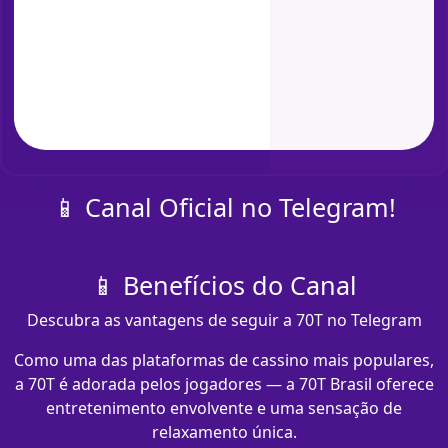
📱 Canal Oficial no Telegram!
📱 Benefícios do Canal
Descubra as vantagens de seguir a 70T no Telegram
Como uma das plataformas de cassino mais populares,
a 70T é adorada pelos jogadores — a 70T Brasil oferece
entretenimento envolvente e uma sensação de
relaxamento única.