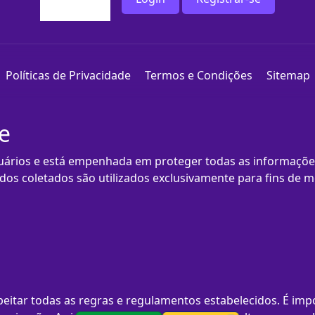
Políticas de Privacidade
Termos e Condições
Sitemap
de
usuários e está empenhada em proteger todas as informaçõe
os coletados são utilizados exclusivamente para fins de m
itar todas as regras e regulamentos estabelecidos. É imp