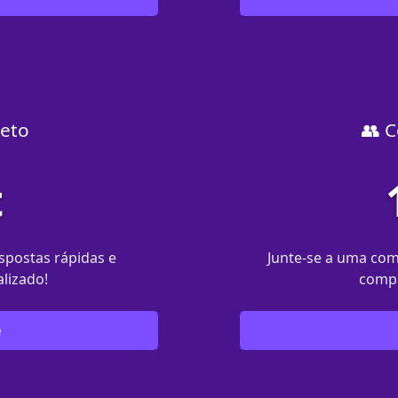
reto
👥 
t
espostas rápidas e
Junte-se a uma com
lizado!
compa
e