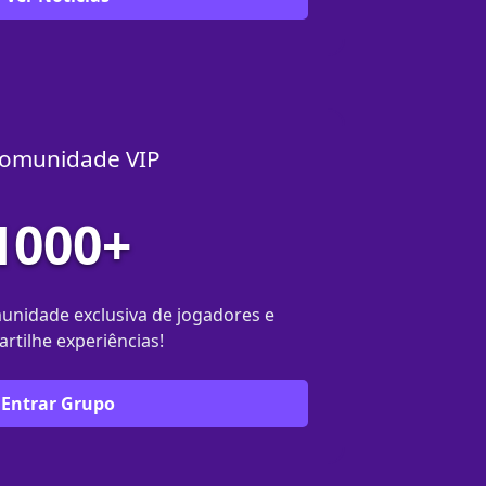
Comunidade VIP
1000+
unidade exclusiva de jogadores e
rtilhe experiências!
Entrar Grupo