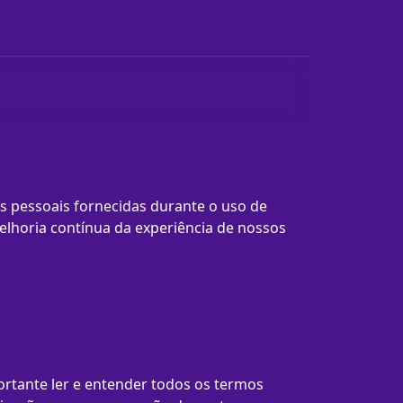
s pessoais fornecidas durante o uso de
elhoria contínua da experiência de nossos
ortante ler e entender todos os termos