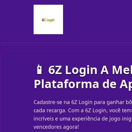
📱 6Z Login A Me
Plataforma de A
Cadastre-se na 6Z Login para ganhar b
cada recarga. Com a 6Z Login, você te
incríveis e uma experiência de jogo inig
vencedores agora!