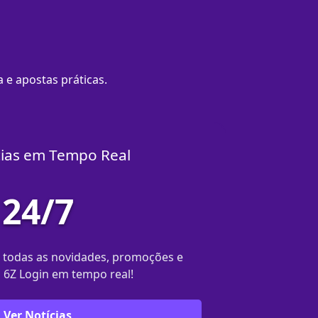
 e apostas práticas.
cias em Tempo Real
24/7
e todas as novidades, promoções e
 6Z Login em tempo real!
Ver Notícias