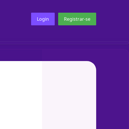
Login
Registrar-se