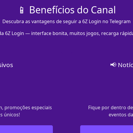
📱 Benefícios do Canal
Descubra as vantagens de seguir a 6Z Login no Telegram
6Z Login — interface bonita, muitos jogos, recarga rápida
sivos
📢 Notí
m, promoções especiais
Fique por dentro d
s únicos!
eventos da