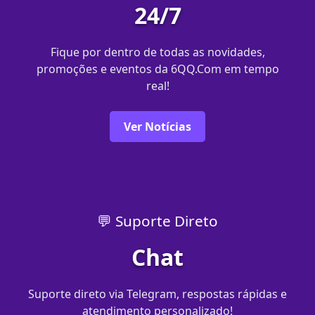
24/7
Fique por dentro de todas as novidades,
promoções e eventos da 6QQ.Com em tempo
real!
Ver Notícias
💬 Suporte Direto
Chat
Suporte direto via Telegram, respostas rápidas e
atendimento personalizado!