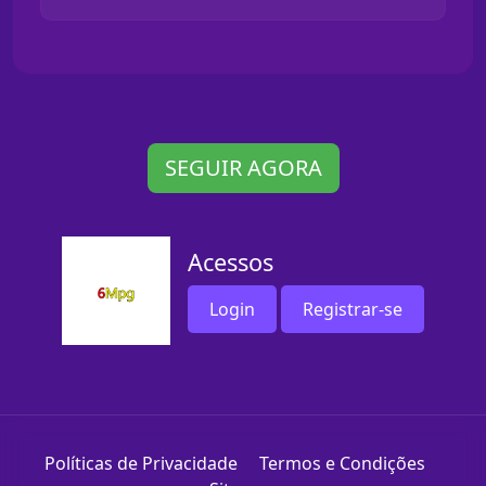
SEGUIR AGORA
Acessos
Login
Registrar-se
Políticas de Privacidade
Termos e Condições