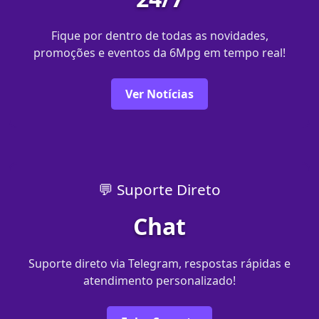
Fique por dentro de todas as novidades,
promoções e eventos da 6Mpg em tempo real!
Ver Notícias
💬 Suporte Direto
Chat
Suporte direto via Telegram, respostas rápidas e
atendimento personalizado!