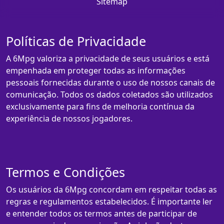
Sitemap
Políticas de Privacidade
A 6Mpg valoriza a privacidade de seus usuários e está
empenhada em proteger todas as informações
pessoais fornecidas durante o uso de nossos canais de
comunicação. Todos os dados coletados são utilizados
exclusivamente para fins de melhoria contínua da
experiência de nossos jogadores.
Termos e Condições
Os usuários da 6Mpg concordam em respeitar todas as
regras e regulamentos estabelecidos. É importante ler
e entender todos os termos antes de participar de