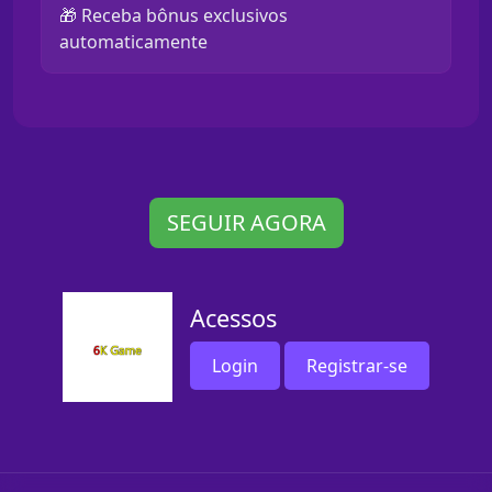
🎁 Receba bônus exclusivos
automaticamente
SEGUIR AGORA
Acessos
Login
Registrar-se