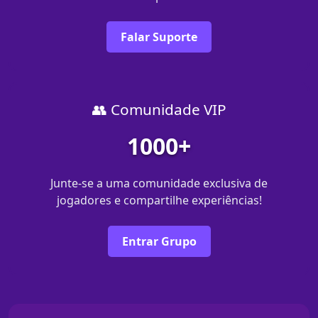
Falar Suporte
👥 Comunidade VIP
1000+
Junte-se a uma comunidade exclusiva de
jogadores e compartilhe experiências!
Entrar Grupo