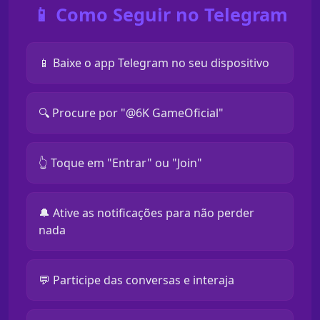
📱 Como Seguir no Telegram
📱 Baixe o app Telegram no seu dispositivo
🔍 Procure por "@6K GameOficial"
👆 Toque em "Entrar" ou "Join"
🔔 Ative as notificações para não perder
nada
💬 Participe das conversas e interaja