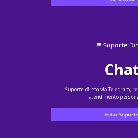
💬 Suporte Di
Cha
Suporte direto via Telegram, r
atendimento persona
Falar Suport