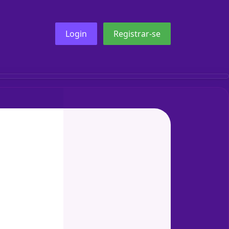
Login
Registrar-se