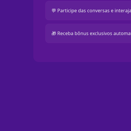
💬 Participe das conversas e interaj
🎁 Receba bônus exclusivos autom