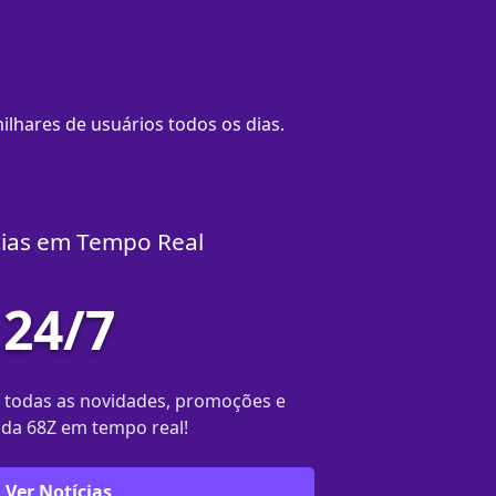
ilhares de usuários todos os dias.
cias em Tempo Real
24/7
e todas as novidades, promoções e
 da 68Z em tempo real!
Ver Notícias