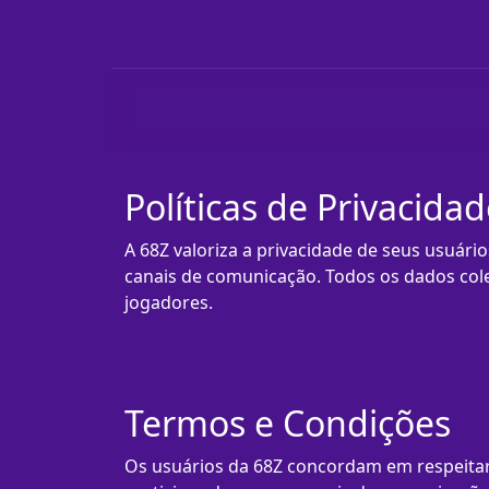
Políticas de Privacida
A 68Z valoriza a privacidade de seus usuár
canais de comunicação. Todos os dados cole
jogadores.
Termos e Condições
Os usuários da 68Z concordam em respeitar 