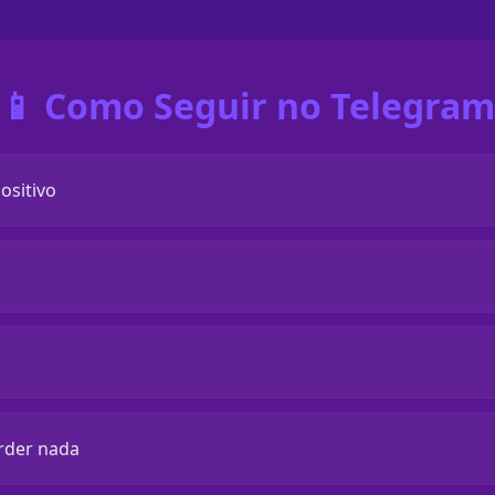
📱 Como Seguir no Telegram
ositivo
erder nada