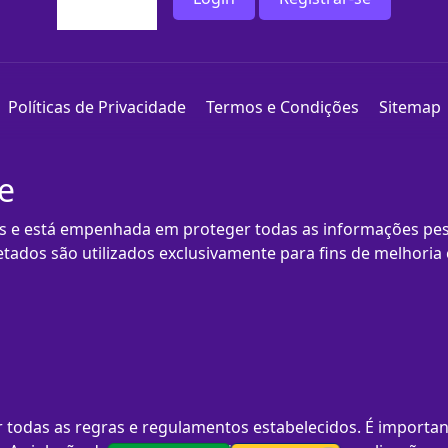
Políticas de Privacidade
Termos e Condições
Sitemap
de
ios e está empenhada em proteger todas as informações pe
tados são utilizados exclusivamente para fins de melhoria
todas as regras e regulamentos estabelecidos. É importan