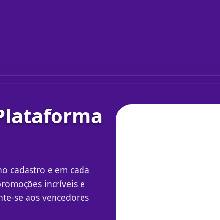
 Plataforma
no cadastro e em cada
promoções incríveis e
unte-se aos vencedores