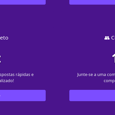
reto
👥 
t
espostas rápidas e
Junte-se a uma com
lizado!
compa
e