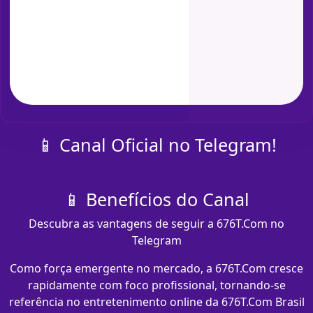
📱 Canal Oficial no Telegram!
📱 Benefícios do Canal
Descubra as vantagens de seguir a 676T.Com no
Telegram
Como força emergente no mercado, a 676T.Com cresce
rapidamente com foco profissional, tornando-se
referência no entretenimento online da 676T.Com Brasil