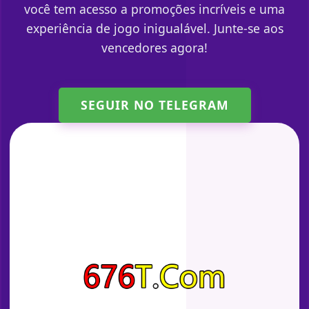
você tem acesso a promoções incríveis e uma
experiência de jogo inigualável. Junte-se aos
vencedores agora!
SEGUIR NO TELEGRAM