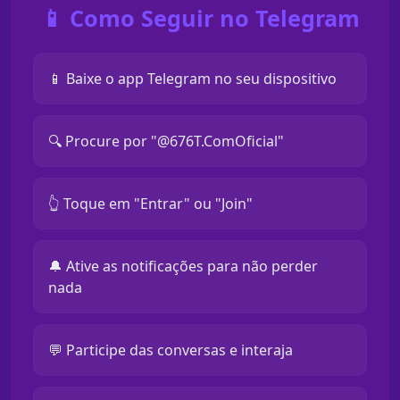
📱 Como Seguir no Telegram
📱 Baixe o app Telegram no seu dispositivo
🔍 Procure por "@676T.ComOficial"
👆 Toque em "Entrar" ou "Join"
🔔 Ative as notificações para não perder
nada
💬 Participe das conversas e interaja