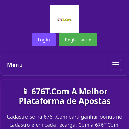
Login
Registrar-se
Menu
📱 676T.Com A Melhor
Plataforma de Apostas
Cadastre-se na 676T.Com para ganhar bônus no
cadastro e em cada recarga. Com a 676T.Com,