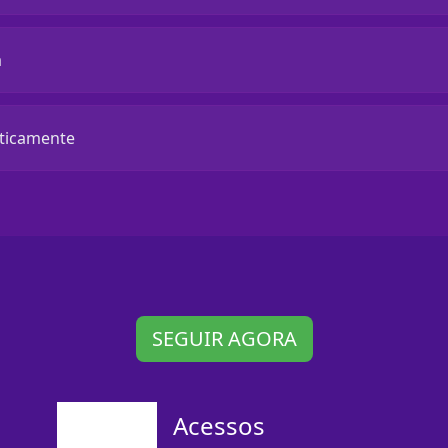
a
aticamente
SEGUIR AGORA
Acessos