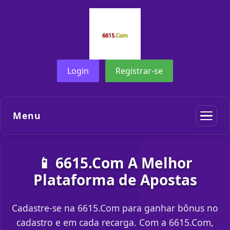
Login
Registrar-se
Menu
📱 6615.Com A Melhor
Plataforma de Apostas
Cadastre-se na 6615.Com para ganhar bônus no
cadastro e em cada recarga. Com a 6615.Com,