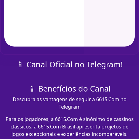
📱 Canal Oficial no Telegram!
📱 Benefícios do Canal
Descubra as vantagens de seguir a 6615.Com no
Telegram
Para os jogadores, a 6615.Com é sinônimo de cassinos
clássicos; a 6615.Com Brasil apresenta projetos de
jogos excepcionais e experiências incomparáveis.