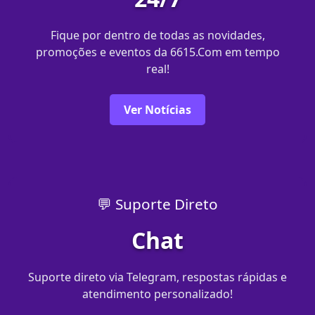
Fique por dentro de todas as novidades,
promoções e eventos da 6615.Com em tempo
real!
Ver Notícias
💬 Suporte Direto
Chat
Suporte direto via Telegram, respostas rápidas e
atendimento personalizado!