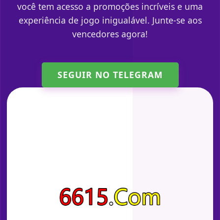
você tem acesso a promoções incríveis e uma
experiência de jogo inigualável. Junte-se aos
vencedores agora!
SEGUIR NO TELEGRAM