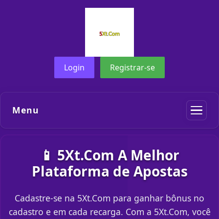
Login
Registrar-se
Menu
📱 5Xt.Com A Melhor
Plataforma de Apostas
Cadastre-se na 5Xt.Com para ganhar bônus no
cadastro e em cada recarga. Com a 5Xt.Com, você