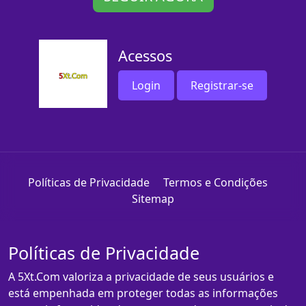
Acessos
Login
Registrar-se
Políticas de Privacidade
Termos e Condições
Sitemap
Políticas de Privacidade
A 5Xt.Com valoriza a privacidade de seus usuários e
está empenhada em proteger todas as informações