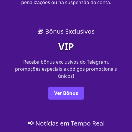
penalizações ou na suspensão da conta.
🎁 Bônus Exclusivos
VIP
Receba bônus exclusivos do Telegram,
promoções especiais e códigos promocionais
únicos!
Ver Bônus
📢 Notícias em Tempo Real