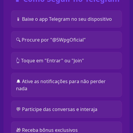
📱 Baixe o app Telegram no seu dispositivo
🔍 Procure por "@5WpgOficial"
👆 Toque em "Entrar" ou "Join"
🔔 Ative as notificações para não perder
nada
💬 Participe das conversas e interaja
🎁 Receba bônus exclusivos