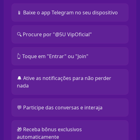
📱 Baixe o app Telegram no seu dispositivo
🔍 Procure por "@5U VipOficial"
👆 Toque em "Entrar" ou "Join"
🔔 Ative as notificações para não perder
nada
💬 Participe das conversas e interaja
🎁 Receba bônus exclusivos
automaticamente