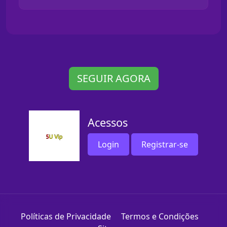
SEGUIR AGORA
Acessos
Login
Registrar-se
Políticas de Privacidade
Termos e Condições