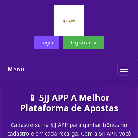
Login
Registrar-se
Menu
📱 5JJ APP A Melhor
Plataforma de Apostas
Cadastre-se na 5JJ APP para ganhar bônus no
cadastro e em cada recarga. Com a 5JJ APP, você