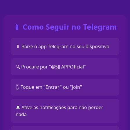
📱 Como Seguir no Telegram
📱 Baixe o app Telegram no seu dispositivo
🔍 Procure por "@5JJ APPOficial"
👆 Toque em "Entrar" ou "Join"
🔔 Ative as notificações para não perder
nada