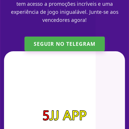
tem acesso a promoções incríveis e uma
experiência de jogo inigualável. Junte-se aos
vencedores agora!
SEGUIR NO TELEGRAM