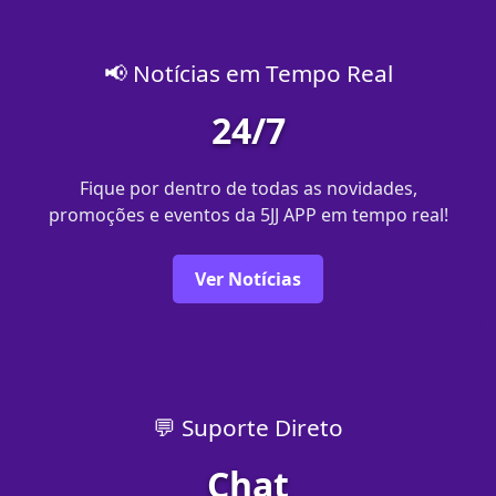
📢 Notícias em Tempo Real
24/7
Fique por dentro de todas as novidades,
promoções e eventos da 5JJ APP em tempo real!
Ver Notícias
💬 Suporte Direto
Chat