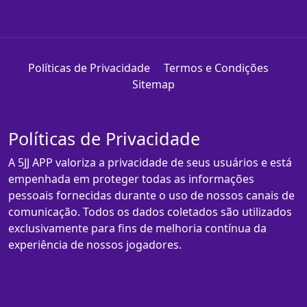
Políticas de Privacidade
Termos e Condições
Sitemap
Políticas de Privacidade
A 5JJ APP valoriza a privacidade de seus usuários e está
empenhada em proteger todas as informações
pessoais fornecidas durante o uso de nossos canais de
comunicação. Todos os dados coletados são utilizados
exclusivamente para fins de melhoria contínua da
experiência de nossos jogadores.