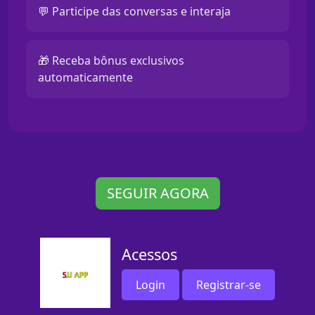
💬 Participe das conversas e interaja
🎁 Receba bônus exclusivos
automaticamente
SEGUIR AGORA
Acessos
Login
Registrar-se