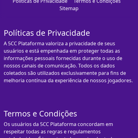
Políticas de Privacidade
Termos e Condições
Sitemap
Políticas de Privacidade
A 5CC Plataforma valoriza a privacidade de seus
usuários e está empenhada em proteger todas as
informações pessoais fornecidas durante o uso de
nossos canais de comunicação. Todos os dados
coletados são utilizados exclusivamente para fins de
melhoria contínua da experiência de nossos jogadores.
Termos e Condições
Os usuários da 5CC Plataforma concordam em
respeitar todas as regras e regulamentos