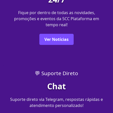
Fique por dentro de todas as novidades,
promoções e eventos da 5CC Plataforma em
tempo real!
Ver Notícias
💬 Suporte Direto
Chat
Suporte direto via Telegram, respostas rápidas e
atendimento personalizado!