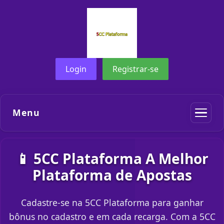
Login
Registrar-se
Menu
📱 5CC Plataforma A Melhor
Plataforma de Apostas
Cadastre-se na 5CC Plataforma para ganhar
bônus no cadastro e em cada recarga. Com a 5CC