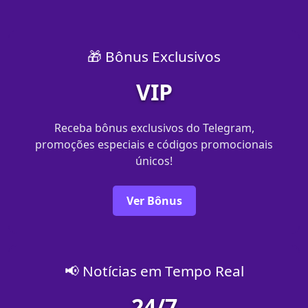
🎁 Bônus Exclusivos
VIP
Receba bônus exclusivos do Telegram,
promoções especiais e códigos promocionais
únicos!
Ver Bônus
📢 Notícias em Tempo Real
24/7