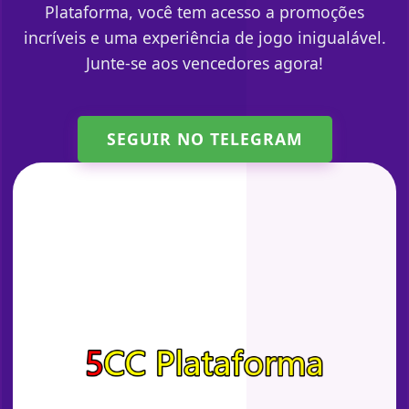
Plataforma, você tem acesso a promoções
incríveis e uma experiência de jogo inigualável.
Junte-se aos vencedores agora!
SEGUIR NO TELEGRAM