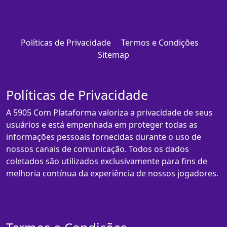
Políticas de Privacidade
Termos e Condições
Sitemap
Políticas de Privacidade
A 5905 Com Plataforma valoriza a privacidade de seus
usuários e está empenhada em proteger todas as
informações pessoais fornecidas durante o uso de
nossos canais de comunicação. Todos os dados
coletados são utilizados exclusivamente para fins de
melhoria contínua da experiência de nossos jogadores.