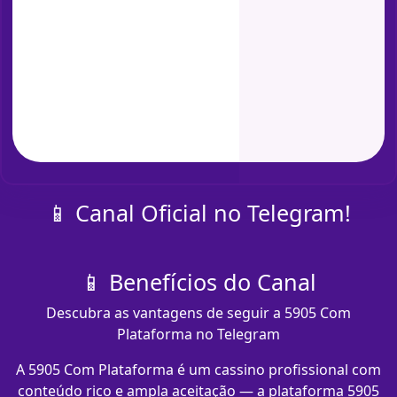
📱 Canal Oficial no Telegram!
📱 Benefícios do Canal
Descubra as vantagens de seguir a 5905 Com
Plataforma no Telegram
A 5905 Com Plataforma é um cassino profissional com
conteúdo rico e ampla aceitação — a plataforma 5905