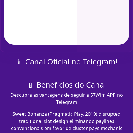
📱 Canal Oficial no Telegram!
📱 Benefícios do Canal
Descubra as vantagens de seguir a 57Wim APP no
Telegram
Sweet Bonanza (Pragmatic Play, 2019) disrupted
traditional slot design eliminando paylines
convencionais em favor de cluster pays mechanic