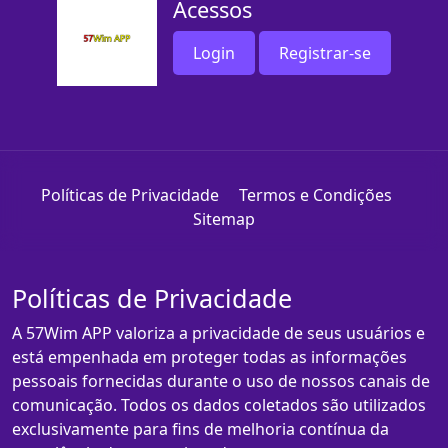
Acessos
Login
Registrar-se
Políticas de Privacidade
Termos e Condições
Sitemap
Políticas de Privacidade
A 57Wim APP valoriza a privacidade de seus usuários e
está empenhada em proteger todas as informações
pessoais fornecidas durante o uso de nossos canais de
comunicação. Todos os dados coletados são utilizados
exclusivamente para fins de melhoria contínua da