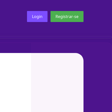
Login
Registrar-se