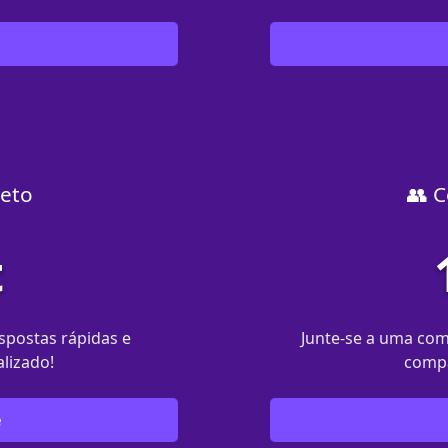
reto
👥 
t
espostas rápidas e
Junte-se a uma com
lizado!
compa
e