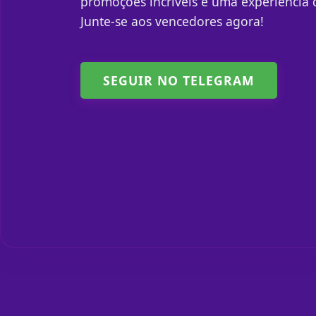
promoções incríveis e uma experiência d
Junte-se aos vencedores agora!
SEGUIR NO TELEGRAM