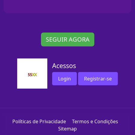
SEGUIR AGORA
Acessos
Login
Registrar-se
Políticas de Privacidade
Termos e Condições
Sitemap