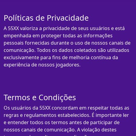
Políticas de Privacidade
A 55XX valoriza a privacidade de seus usuários e está
empenhada em proteger todas as informações
pessoais fornecidas durante o uso de nossos canais de
comunicação. Todos os dados coletados são utilizados
exclusivamente para fins de melhoria contínua da
experiência de nossos jogadores.
Termos e Condições
Os usuários da 55XX concordam em respeitar todas as
regras e regulamentos estabelecidos. É importante ler
e entender todos os termos antes de participar de
nossos canais de comunicação. A violação destes