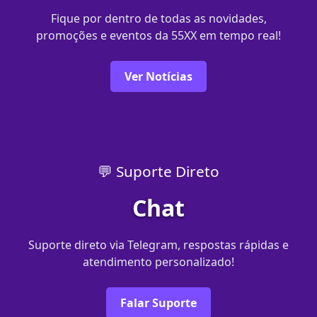
Fique por dentro de todas as novidades,
promoções e eventos da 55XX em tempo real!
Ver Notícias
💬 Suporte Direto
Chat
Suporte direto via Telegram, respostas rápidas e
atendimento personalizado!
Falar Suporte