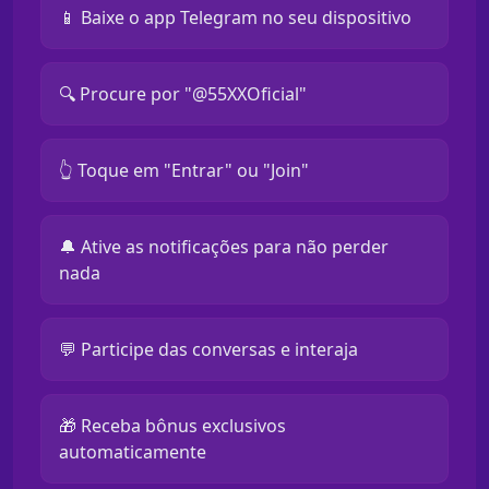
📱 Baixe o app Telegram no seu dispositivo
🔍 Procure por "@55XXOficial"
👆 Toque em "Entrar" ou "Join"
🔔 Ative as notificações para não perder
nada
💬 Participe das conversas e interaja
🎁 Receba bônus exclusivos
automaticamente