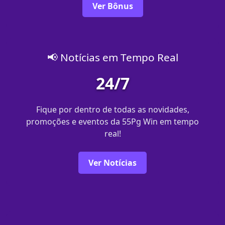
Ver Bônus
📢 Notícias em Tempo Real
24/7
Fique por dentro de todas as novidades,
promoções e eventos da 55Pg Win em tempo
real!
Ver Notícias