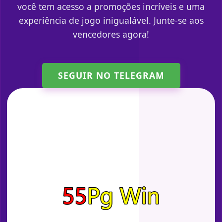
você tem acesso a promoções incríveis e uma
experiência de jogo inigualável. Junte-se aos
vencedores agora!
SEGUIR NO TELEGRAM