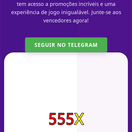
tem acesso a promoções incríveis e uma
experiência de jogo inigualável. Junte-se aos
vencedores agora!
SEGUIR NO TELEGRAM