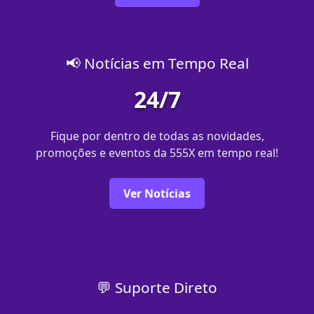
📢 Notícias em Tempo Real
24/7
Fique por dentro de todas as novidades,
promoções e eventos da 555X em tempo real!
Ver Notícias
💬 Suporte Direto