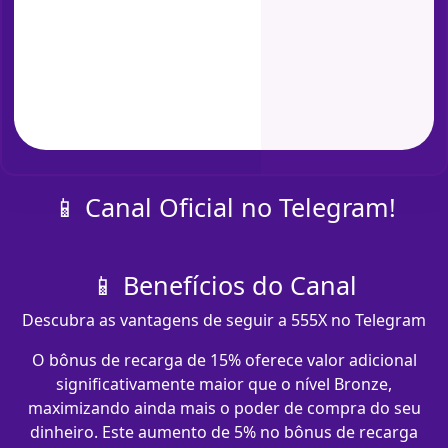
📱 Canal Oficial no Telegram!
📱 Benefícios do Canal
Descubra as vantagens de seguir a 555X no Telegram
O bônus de recarga de 15% oferece valor adicional
significativamente maior que o nível Bronze,
maximizando ainda mais o poder de compra do seu
dinheiro. Este aumento de 5% no bônus de recarga