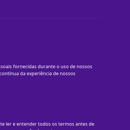
ssoais fornecidas durante o uso de nossos
 contínua da experiência de nossos
te ler e entender todos os termos antes de