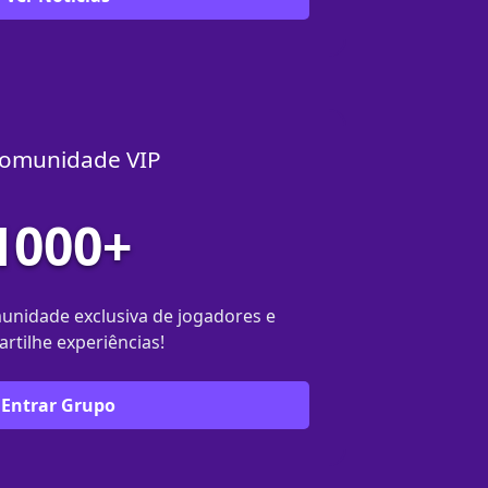
Comunidade VIP
1000+
unidade exclusiva de jogadores e
rtilhe experiências!
Entrar Grupo