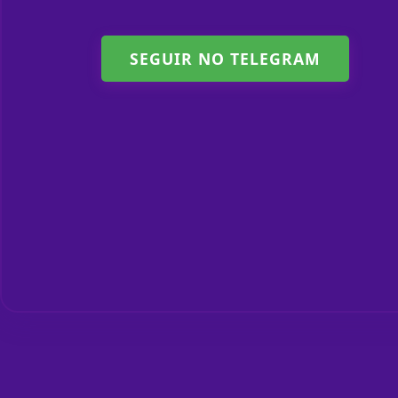
SEGUIR NO TELEGRAM