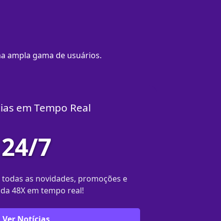
uma ampla gama de usuários.
cias em Tempo Real
24/7
e todas as novidades, promoções e
 da 48X em tempo real!
Ver Notícias