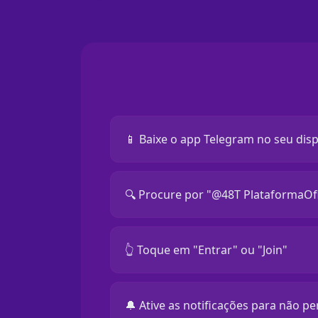
📱 Baixe o app Telegram no seu disp
🔍 Procure por "@48T PlataformaOfi
👆 Toque em "Entrar" ou "Join"
🔔 Ative as notificações para não p