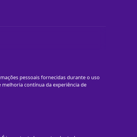
ormações pessoais fornecidas durante o uso
e melhoria contínua da experiência de