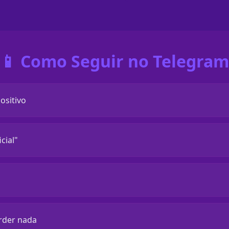
📱 Como Seguir no Telegram
ositivo
cial"
erder nada