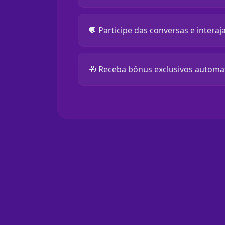
💬 Participe das conversas e interaj
🎁 Receba bônus exclusivos autom