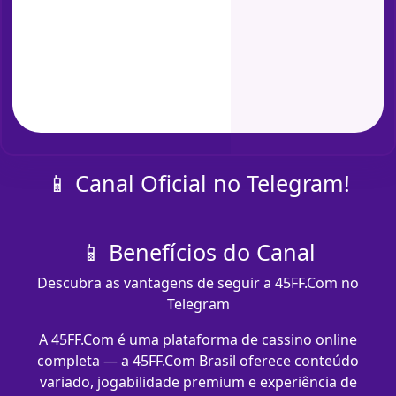
📱 Canal Oficial no Telegram!
📱 Benefícios do Canal
Descubra as vantagens de seguir a 45FF.Com no
Telegram
A 45FF.Com é uma plataforma de cassino online
completa — a 45FF.Com Brasil oferece conteúdo
variado, jogabilidade premium e experiência de