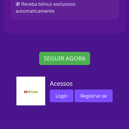
🎁 Receba bônus exclusivos
automaticamente
SEGUIR AGORA
Acessos
Login
Registrar-se