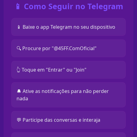
📱 Como Seguir no Telegram
📱 Baixe o app Telegram no seu dispositivo
🔍 Procure por "@45FF.ComOficial"
👆 Toque em "Entrar" ou "Join"
🔔 Ative as notificações para não perder
nada
💬 Participe das conversas e interaja