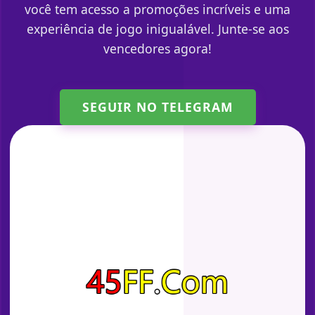
você tem acesso a promoções incríveis e uma
experiência de jogo inigualável. Junte-se aos
vencedores agora!
SEGUIR NO TELEGRAM