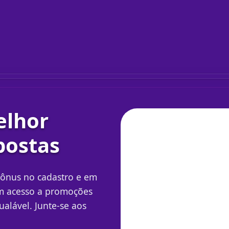
elhor
postas
bônus no cadastro e em
em acesso a promoções
ualável. Junte-se aos