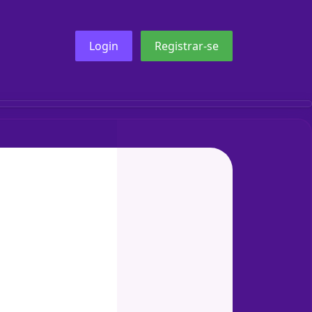
Login
Registrar-se