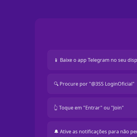
📱 Baixe o app Telegram no seu disp
🔍 Procure por "@3SS LoginOficial"
👆 Toque em "Entrar" ou "Join"
🔔 Ative as notificações para não p