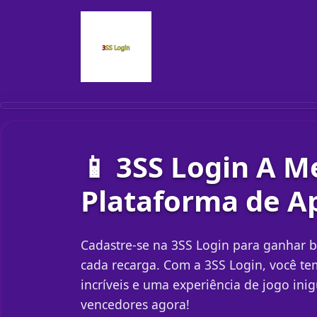
📱 3SS Login A M
Plataforma de A
Cadastre-se na 3SS Login para ganhar 
cada recarga. Com a 3SS Login, você t
incríveis e uma experiência de jogo inig
vencedores agora!