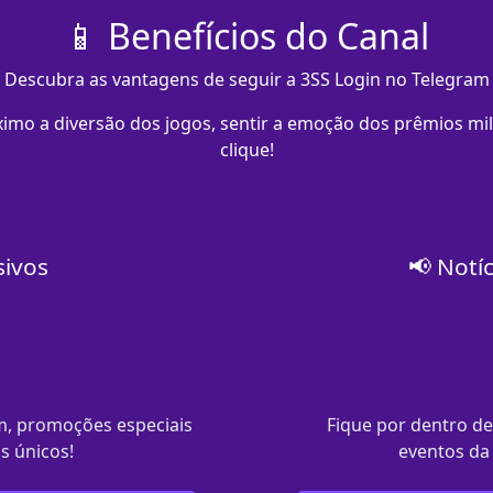
📱 Benefícios do Canal
Descubra as vantagens de seguir a 3SS Login no Telegram
ximo a diversão dos jogos, sentir a emoção dos prêmios mili
clique!
sivos
📢 Notí
m, promoções especiais
Fique por dentro d
s únicos!
eventos da