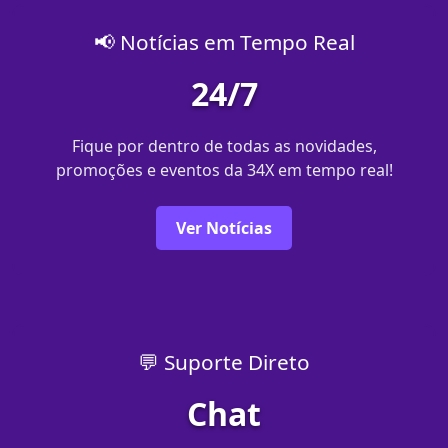
📢 Notícias em Tempo Real
24/7
Fique por dentro de todas as novidades,
promoções e eventos da 34X em tempo real!
Ver Notícias
💬 Suporte Direto
Chat