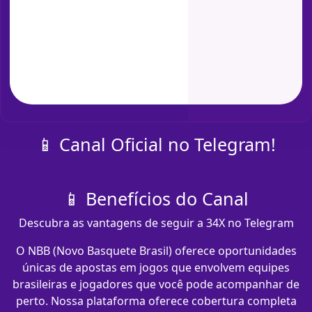
📱 Canal Oficial no Telegram!
📱 Benefícios do Canal
Descubra as vantagens de seguir a 34X no Telegram
O NBB (Novo Basquete Brasil) oferece oportunidades
únicas de apostas em jogos que envolvem equipes
brasileiras e jogadores que você pode acompanhar de
perto. Nossa plataforma oferece cobertura completa