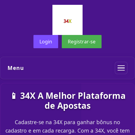
Login
Registrar-se
Menu
📱 34X A Melhor Plataforma
de Apostas
Cadastre-se na 34X para ganhar bônus no
cadastro e em cada recarga. Com a 34X, você tem