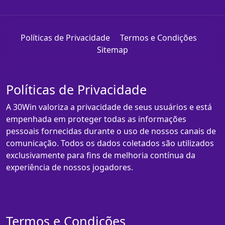
Políticas de Privacidade
Termos e Condições
Sitemap
Políticas de Privacidade
A 30Win valoriza a privacidade de seus usuários e está
empenhada em proteger todas as informações
pessoais fornecidas durante o uso de nossos canais de
comunicação. Todos os dados coletados são utilizados
exclusivamente para fins de melhoria contínua da
experiência de nossos jogadores.
Termos e Condições