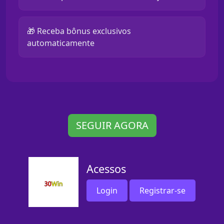
🎁 Receba bônus exclusivos
automaticamente
SEGUIR AGORA
Acessos
Login
Registrar-se