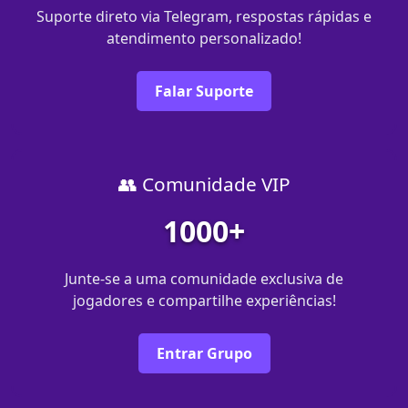
Suporte direto via Telegram, respostas rápidas e
atendimento personalizado!
Falar Suporte
👥 Comunidade VIP
1000+
Junte-se a uma comunidade exclusiva de
jogadores e compartilhe experiências!
Entrar Grupo