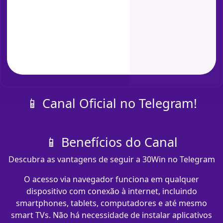
📱 Canal Oficial no Telegram!
📱 Benefícios do Canal
Descubra as vantagens de seguir a 30Win no Telegram
O acesso via navegador funciona em qualquer
dispositivo com conexão à internet, incluindo
smartphones, tablets, computadores e até mesmo
smart TVs. Não há necessidade de instalar aplicativos