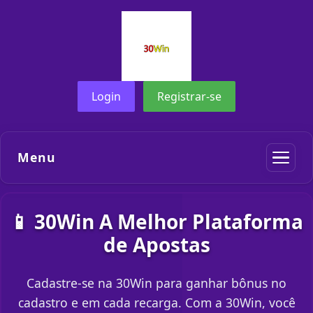
Login
Registrar-se
Menu
📱 30Win A Melhor Plataforma
de Apostas
Cadastre-se na 30Win para ganhar bônus no
cadastro e em cada recarga. Com a 30Win, você