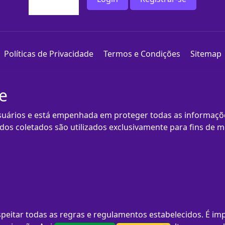
Políticas de Privacidade
Termos e Condições
Sitemap
de
usuários e está empenhada em proteger todas as informaçõ
os coletados são utilizados exclusivamente para fins de m
itar todas as regras e regulamentos estabelecidos. É imp