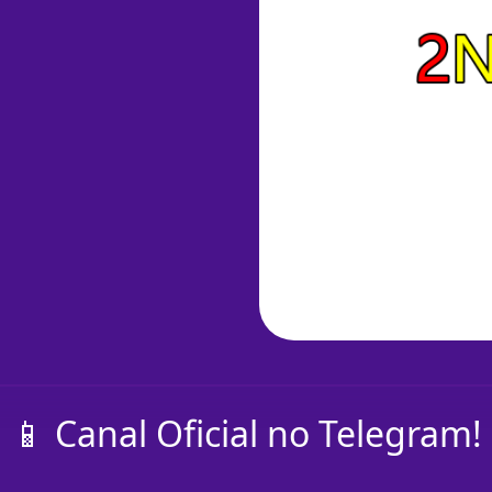
📱 Canal Oficial no Telegram!