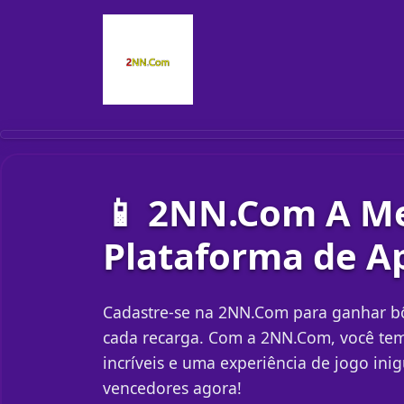
📱 2NN.Com A M
Plataforma de A
Cadastre-se na 2NN.Com para ganhar b
cada recarga. Com a 2NN.Com, você te
incríveis e uma experiência de jogo inig
vencedores agora!