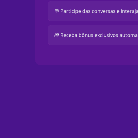
💬 Participe das conversas e interaj
🎁 Receba bônus exclusivos autom