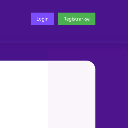
Login
Registrar-se