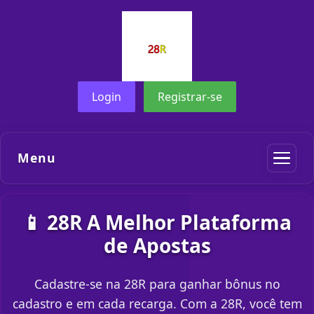
Login
Registrar-se
Menu
📱 28R A Melhor Plataforma
de Apostas
Cadastre-se na 28R para ganhar bônus no
cadastro e em cada recarga. Com a 28R, você tem