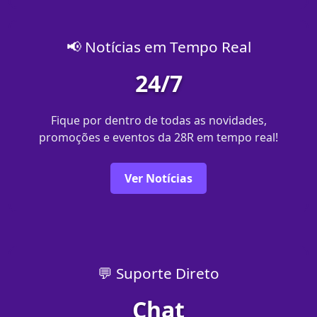
📢 Notícias em Tempo Real
24/7
Fique por dentro de todas as novidades,
promoções e eventos da 28R em tempo real!
Ver Notícias
💬 Suporte Direto
Chat