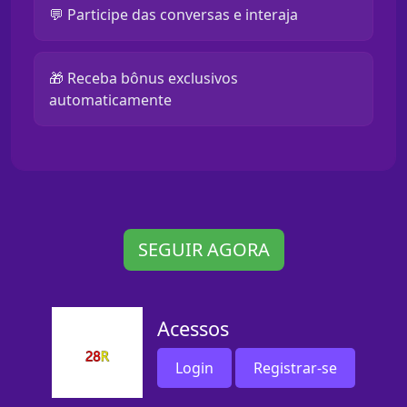
💬 Participe das conversas e interaja
🎁 Receba bônus exclusivos
automaticamente
SEGUIR AGORA
Acessos
Login
Registrar-se