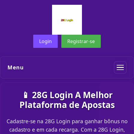
Login
Registrar-se
Menu
📱 28G Login A Melhor
Plataforma de Apostas
Cadastre-se na 28G Login para ganhar bônus no
cadastro e em cada recarga. Com a 28G Login,