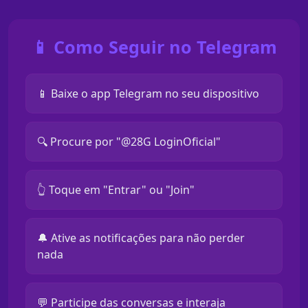
📱 Como Seguir no Telegram
📱 Baixe o app Telegram no seu dispositivo
🔍 Procure por "@28G LoginOficial"
👆 Toque em "Entrar" ou "Join"
🔔 Ative as notificações para não perder
nada
💬 Participe das conversas e interaja