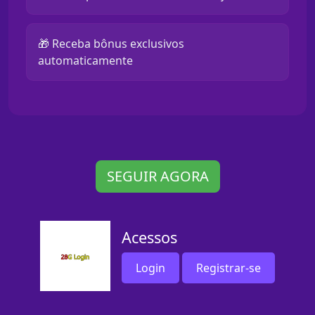
🎁 Receba bônus exclusivos
automaticamente
SEGUIR AGORA
Acessos
Login
Registrar-se