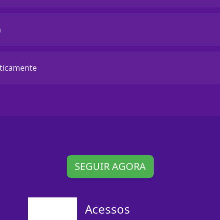
a
aticamente
SEGUIR AGORA
Acessos