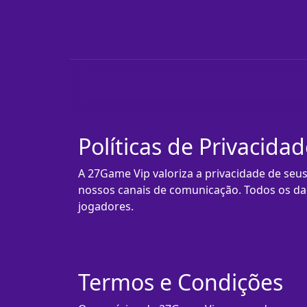
Políticas de Privacida
A 27Game Vip valoriza a privacidade de se
nossos canais de comunicação. Todos os dad
jogadores.
Termos e Condições