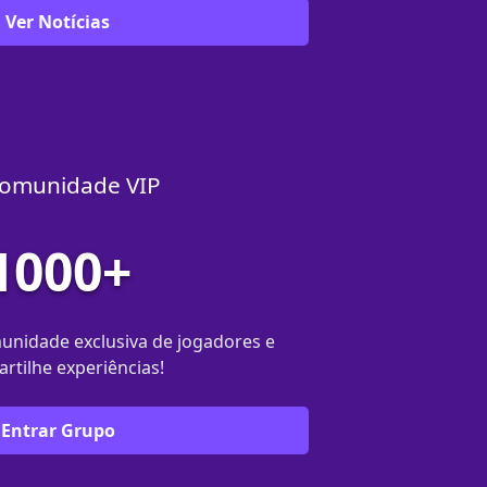
Ver Notícias
Comunidade VIP
1000+
unidade exclusiva de jogadores e
rtilhe experiências!
Entrar Grupo