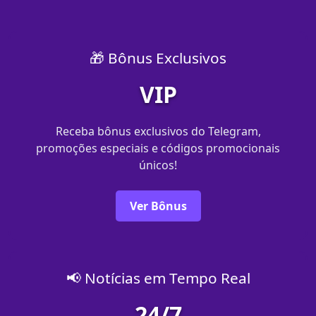
🎁 Bônus Exclusivos
VIP
Receba bônus exclusivos do Telegram,
promoções especiais e códigos promocionais
únicos!
Ver Bônus
📢 Notícias em Tempo Real
24/7