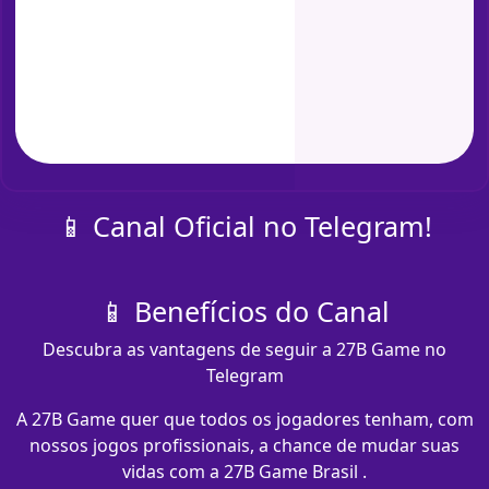
📱 Canal Oficial no Telegram!
📱 Benefícios do Canal
Descubra as vantagens de seguir a 27B Game no
Telegram
A 27B Game quer que todos os jogadores tenham, com
nossos jogos profissionais, a chance de mudar suas
vidas com a 27B Game Brasil .