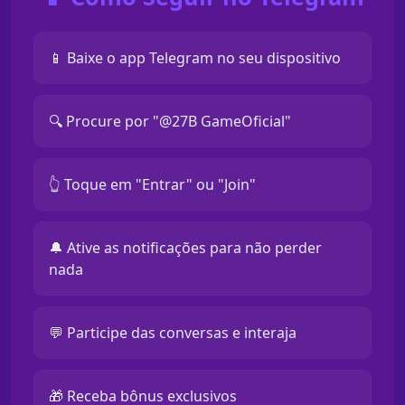
📱 Baixe o app Telegram no seu dispositivo
🔍 Procure por "@27B GameOficial"
👆 Toque em "Entrar" ou "Join"
🔔 Ative as notificações para não perder
nada
💬 Participe das conversas e interaja
🎁 Receba bônus exclusivos