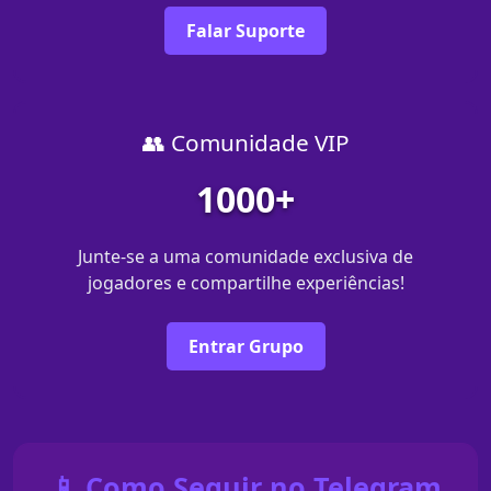
Falar Suporte
👥 Comunidade VIP
1000+
Junte-se a uma comunidade exclusiva de
jogadores e compartilhe experiências!
Entrar Grupo
📱 Como Seguir no Telegram