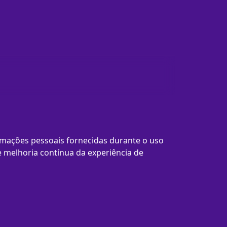
rmações pessoais fornecidas durante o uso
e melhoria contínua da experiência de