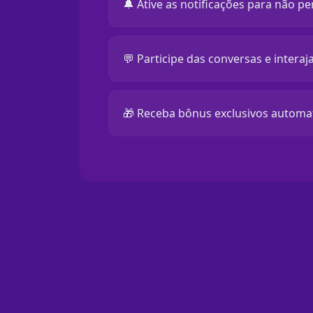
🔔 Ative as notificações para não p
💬 Participe das conversas e interaj
🎁 Receba bônus exclusivos autom