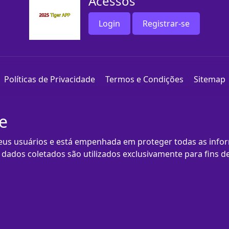
Acessos
Login
Registrar-se
Políticas de Privacidade
Termos e Condições
Sitemap
de
 seus usuários e está empenhada em proteger todas as info
dados coletados são utilizados exclusivamente para fins d