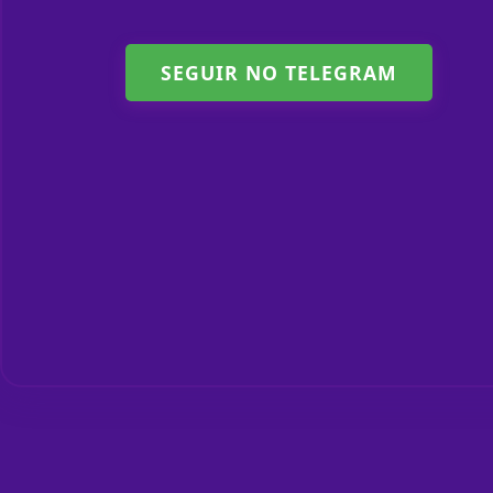
SEGUIR NO TELEGRAM