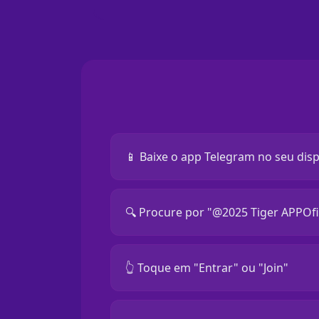
📱 Baixe o app Telegram no seu disp
🔍 Procure por "@2025 Tiger APPOfi
👆 Toque em "Entrar" ou "Join"