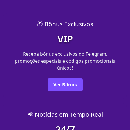
🎁 Bônus Exclusivos
VIP
Receba bônus exclusivos do Telegram,
promoções especiais e códigos promocionais
únicos!
Ver Bônus
📢 Notícias em Tempo Real
24/7