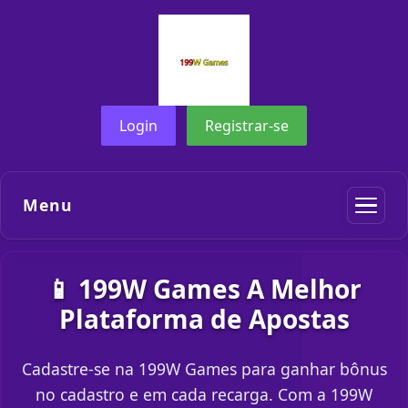
Login
Registrar-se
Menu
📱 199W Games A Melhor
Plataforma de Apostas
Cadastre-se na 199W Games para ganhar bônus
no cadastro e em cada recarga. Com a 199W