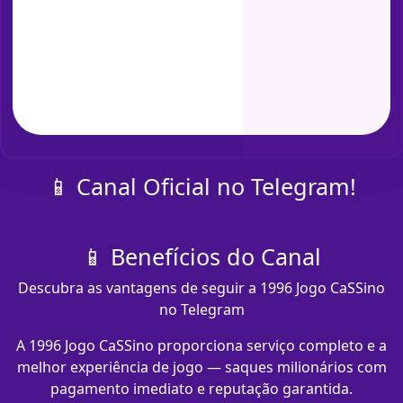
📱 Canal Oficial no Telegram!
📱 Benefícios do Canal
Descubra as vantagens de seguir a 1996 Jogo CaSSino
no Telegram
A 1996 Jogo CaSSino proporciona serviço completo e a
melhor experiência de jogo — saques milionários com
pagamento imediato e reputação garantida.