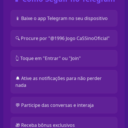
📱 Baixe o app Telegram no seu dispositivo
🔍 Procure por "@1996 Jogo CaSSinoOficial"
👆 Toque em "Entrar" ou "Join"
🔔 Ative as notificações para não perder
nada
💬 Participe das conversas e interaja
🎁 Receba bônus exclusivos