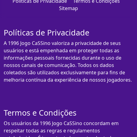
Políticas de Privacidade
Termos e Condições
Sitemap
Políticas de Privacidade
A 1996 Jogo CaSSino valoriza a privacidade de seus
usuários e está empenhada em proteger todas as
informações pessoais fornecidas durante o uso de
nossos canais de comunicação. Todos os dados
coletados são utilizados exclusivamente para fins de
melhoria contínua da experiência de nossos jogadores.
Termos e Condições
Os usuários da 1996 Jogo CaSSino concordam em
respeitar todas as regras e regulamentos