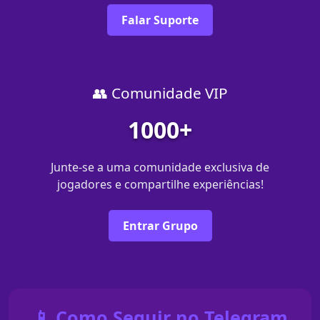
Falar Suporte
👥 Comunidade VIP
1000+
Junte-se a uma comunidade exclusiva de
jogadores e compartilhe experiências!
Entrar Grupo
📱 Como Seguir no Telegram