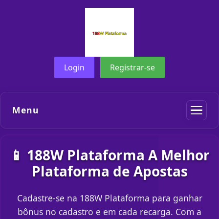
Login
Registrar-se
Menu
📱 188W Plataforma A Melhor
Plataforma de Apostas
Cadastre-se na 188W Plataforma para ganhar
bônus no cadastro e em cada recarga. Com a