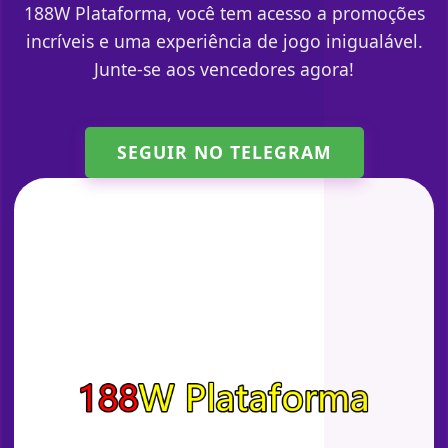
188W Plataforma, você tem acesso a promoções
incríveis e uma experiência de jogo inigualável.
Junte-se aos vencedores agora!
SEGUIR NO TELEGRAM