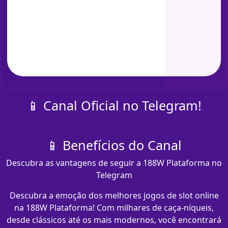
📱 Canal Oficial no Telegram!
📱 Benefícios do Canal
Descubra as vantagens de seguir a 188W Plataforma no
Telegram
Descubra a emoção dos melhores jogos de slot online
na 188W Plataforma! Com milhares de caça-níqueis,
desde clássicos até os mais modernos, você encontrará