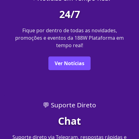
24/7
Fique por dentro de todas as novidades,
promoções e eventos da 188W Plataforma em
tempo real!
Ver Notícias
💬 Suporte Direto
Chat
Suporte direto via Telegram, respostas rápidas e