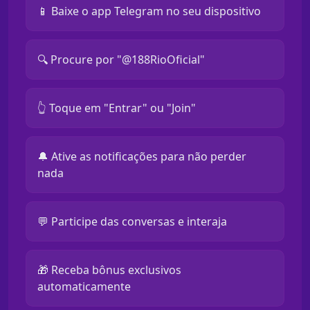
📱 Baixe o app Telegram no seu dispositivo
🔍 Procure por "@188RioOficial"
👆 Toque em "Entrar" ou "Join"
🔔 Ative as notificações para não perder
nada
💬 Participe das conversas e interaja
🎁 Receba bônus exclusivos
automaticamente