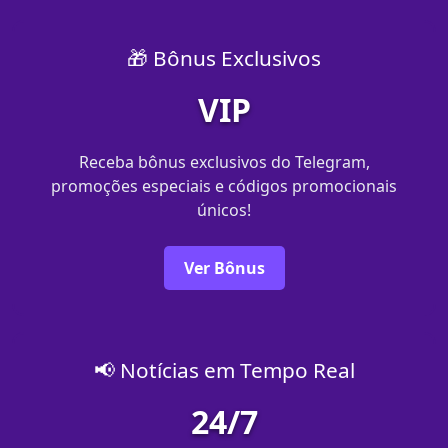
🎁 Bônus Exclusivos
VIP
Receba bônus exclusivos do Telegram,
promoções especiais e códigos promocionais
únicos!
Ver Bônus
📢 Notícias em Tempo Real
24/7