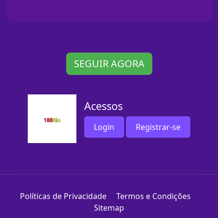
SEGUIR AGORA
Acessos
Login
Registrar-se
Políticas de Privacidade
Termos e Condições
Sitemap