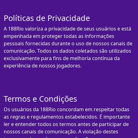
Políticas de Privacidade
A 188Rio valoriza a privacidade de seus usuários e está
empenhada em proteger todas as informações
pessoais fornecidas durante o uso de nossos canais de
comunicação. Todos os dados coletados são utilizados
exclusivamente para fins de melhoria contínua da
experiência de nossos jogadores.
Termos e Condições
Os usuários da 188Rio concordam em respeitar todas
as regras e regulamentos estabelecidos. É importante
ler e entender todos os termos antes de participar de
nossos canais de comunicação. A violação destes