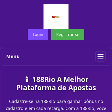
Login
Registrar-se
Menu
📱 188Rio A Melhor
Plataforma de Apostas
Cadastre-se na 188Rio para ganhar bônus no
cadastro e em cada recarga. Com a 188Rio, você