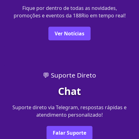
Fique por dentro de todas as novidades,
promoções e eventos da 188Rio em tempo real!
Ver Notícias
💬 Suporte Direto
Chat
Suporte direto via Telegram, respostas rápidas e
atendimento personalizado!
Falar Suporte