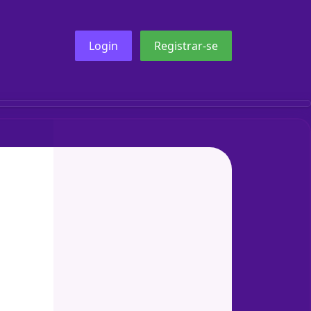
Login
Registrar-se