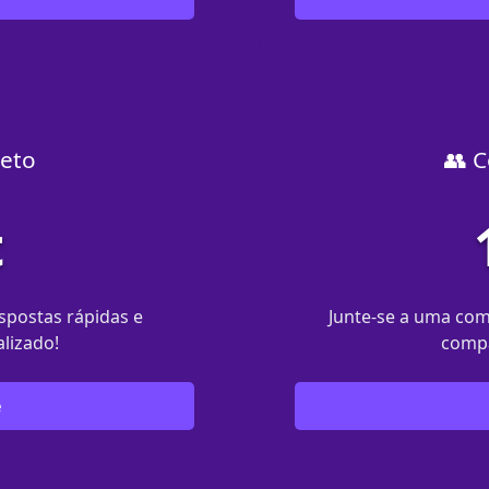
reto
👥 
t
espostas rápidas e
Junte-se a uma com
lizado!
compa
e