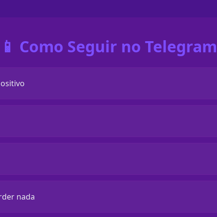
📱 Como Seguir no Telegram
ositivo
erder nada