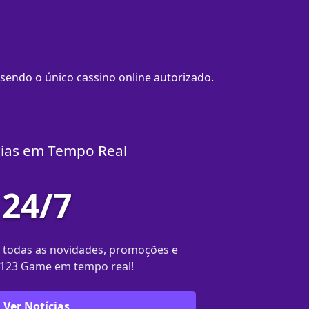
 sendo o único cassino online autorizado.
cias em Tempo Real
24/7
e todas as novidades, promoções e
 123 Game em tempo real!
Ver Notícias