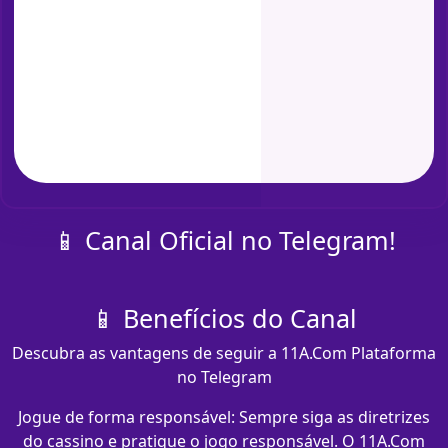
📱 Canal Oficial no Telegram!
📱 Benefícios do Canal
Descubra as vantagens de seguir a 11A.Com Plataforma
no Telegram
Jogue de forma responsável: Sempre siga as diretrizes
do cassino e pratique o jogo responsável. O 11A.Com