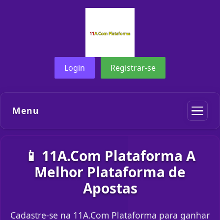
Login
Registrar-se
Menu
📱 11A.Com Plataforma A
Melhor Plataforma de
Apostas
Cadastre-se na 11A.Com Plataforma para ganhar